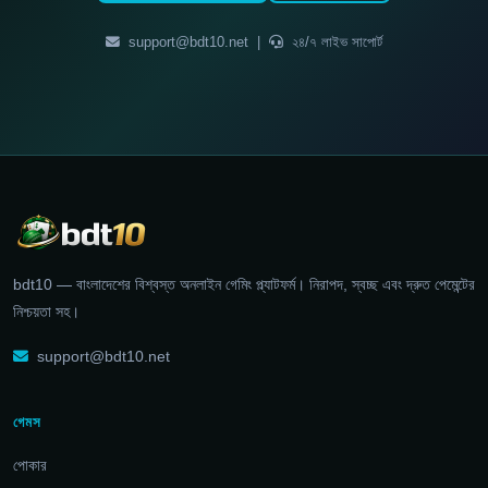
support@bdt10.net
|
২৪/৭ লাইভ সাপোর্ট
bdt10 — বাংলাদেশের বিশ্বস্ত অনলাইন গেমিং প্ল্যাটফর্ম। নিরাপদ, স্বচ্ছ এবং দ্রুত পেমেন্টের
নিশ্চয়তা সহ।
support@bdt10.net
গেমস
পোকার