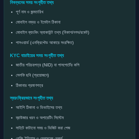
নিবন্ধনের সময় সংগৃহীত তথ্য
পূর্ণ নাম ও জন্মতারিখ
মোবাইল নম্বর ও ইমেইল ঠিকানা
মোবাইল ব্যাংকিং অ্যাকাউন্ট তথ্য (বিকাশ/নগদ/রকেট)
পাসওয়ার্ড (এনক্রিপ্টেড আকারে সংরক্ষিত)
KYC যাচাইয়ের সময় সংগৃহীত তথ্য
জাতীয় পরিচয়পত্র (NID) বা পাসপোর্টের কপি
সেলফি ছবি (প্রয়োজনে)
ঠিকানার প্রমাণপত্র
স্বয়ংক্রিয়ভাবে সংগৃহীত তথ্য
আইপি ঠিকানা ও ডিভাইসের তথ্য
ব্রাউজার ধরন ও অপারেটিং সিস্টেম
সাইটে কাটানো সময় ও ভিজিট করা পেজ
গেমিং ইতিহাস ও লেনদেনের রেকর্ড