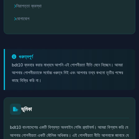
নিরাপত্তা ব্যবস্থা
যোগাযোগ
গুরুত্বপূর্ণ
bdt10 ব্যবহার করার মাধ্যমে আপনি এই গোপনীয়তা নীতি মেনে নিচ্ছেন। আমরা
আপনার গোপনীয়তাকে সর্বোচ্চ গুরুত্ব দিই এবং আপনার তথ্য কখনো তৃতীয় পক্ষের
কাছে বিক্রি করি না।
ভূমিকা
bdt10 বাংলাদেশের একটি বিশ্বস্ত অনলাইন গেমিং প্ল্যাটফর্ম। আমরা বিশ্বাস করি যে
আপনার গোপনীয়তা একটি মৌলিক অধিকার। এই গোপনীয়তা নীতি আপনাকে জানাবে যে