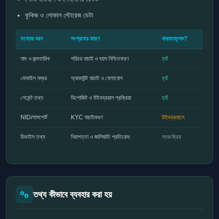
কুকিজ ও লোকাল স্টোরেজ ডেটা
তথ্যের ধরন
সংগ্রহের কারণ
বাধ্যতামূলক?
নাম ও জন্মতারিখ
পরিচয় যাচাই ও বয়স নিশ্চিতকরণ
হ্যাঁ
মোবাইল নম্বর
অ্যাকাউন্ট যাচাই ও যোগাযোগ
হ্যাঁ
পেমেন্ট তথ্য
ডিপোজিট ও উইথড্রয়াল প্রক্রিয়া
হ্যাঁ
NID/পাসপোর্ট
KYC যাচাইকরণ
উইথড্রয়ালে
ডিভাইস তথ্য
নিরাপত্তা ও জালিয়াতি প্রতিরোধ
স্বয়ংক্রিয়
তথ্য কীভাবে ব্যবহার করা হয়