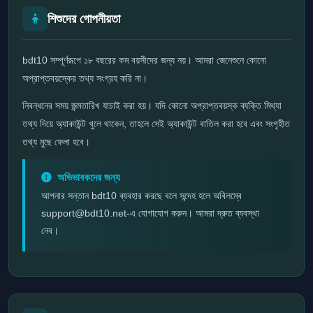
শিশুদের গোপনীয়তা
bdt10 সম্পূর্ণরূপে ১৮ বছরের কম বয়সীদের জন্য নয়। আমরা জেনেশুনে কোনো
অপ্রাপ্তবয়স্কের তথ্য সংগ্রহ করি না।
নিবন্ধনের সময় জন্মতারিখ যাচাই করা হয়। যদি কোনো অপ্রাপ্তবয়স্ক ব্যক্তি মিথ্যা
তথ্য দিয়ে অ্যাকাউন্ট খুলে থাকেন, তাহলে সেই অ্যাকাউন্ট বাতিল করা হবে এবং সংগৃহীত
তথ্য মুছে ফেলা হবে।
অভিভাবকদের জন্য
আপনার সন্তান bdt10 ব্যবহার করছে বলে সন্দেহ হলে অবিলম্বে
support@bdt10.net-
এ যোগাযোগ করুন। আমরা দ্রুত ব্যবস্থা
নেব।