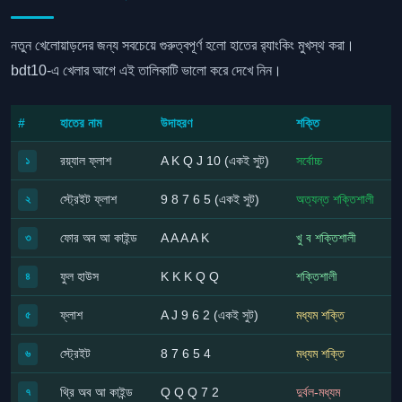
নতুন খেলোয়াড়দের জন্য সবচেয়ে গুরুত্বপূর্ণ হলো হাতের র‍্যাংকিং মুখস্থ করা।
bdt10-এ খেলার আগে এই তালিকাটি ভালো করে দেখে নিন।
#
হাতের নাম
উদাহরণ
শক্তি
রয়্যাল ফ্লাশ
A K Q J 10 (একই সুট)
সর্বোচ্চ
১
স্ট্রেইট ফ্লাশ
9 8 7 6 5 (একই সুট)
অত্যন্ত শক্তিশালী
২
ফোর অব আ কাইন্ড
A A A A K
খু ব শক্তিশালী
৩
ফুল হাউস
K K K Q Q
শক্তিশালী
৪
ফ্লাশ
A J 9 6 2 (একই সুট)
মধ্যম শক্তি
৫
স্ট্রেইট
8 7 6 5 4
মধ্যম শক্তি
৬
থ্রি অব আ কাইন্ড
Q Q Q 7 2
দুর্বল-মধ্যম
৭