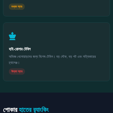
মধ্যম স্তর
হাই-রোলার টেবিল
অভিজ্ঞ খেলোয়াড়দের জন্য বিশেষ টেবিল। বড় স্টেক, বড় পট এবং সত্যিকারের
চ্যালেঞ্জ।
উন্নত স্তর
পোকার
হাতের র‍্যাংকিং