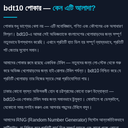
bdt10 পোকার —
কেন এটি আলাদা?
পোকার শুধু ভাগ্যের খেলা নয় — এটি মনোবিজ্ঞান, গণিত এবং কৌশলের এক অসাধারণ
মিশ্রণ। bdt10-এ আমরা সেই অভিজ্ঞতাকে বাংলাদেশের খেলোয়াড়দের জন্য সম্পূর্ণ
নতুনভাবে উপস্থাপন করেছি। এখানে প্রতিটি হাত ডিল হয় সম্পূর্ণ ন্যায্যভাবে, প্রতিটি
পট জেতার সুযোগ সমান।
আমাদের পোকার রুমে রয়েছে একাধিক টেবিল — নতুনদের জন্য লো-স্টেক থেকে শুরু
করে অভিজ্ঞ খেলোয়াড়দের জন্য হাই-রোলার টেবিল পর্যন্ত। bdt10 নিশ্চিত করে যে
প্রতিটি খেলোয়াড় তার নিজের স্তরে সেরা প্রতিযোগিতা পায়।
ঢাকার কোনো ব্যস্ত অফিসকর্মী হোন বা চট্টগ্রামের কোনো তরুণ উদ্যোক্তা —
bdt10-এর পোকার টেবিল সবার জন্য সমানভাবে উন্মুক্ত। মোবাইলে বা ডেস্কটপে,
যেকোনো সময় লগইন করুন এবং আপনার পছন্দের টেবিলে বসুন।
আমাদের RNG (Random Number Generator) সিস্টেম আন্তর্জাতিকভাবে
সার্টিফাইড, যা নিশ্চিত করে প্রতিটি কার্ড ডিল সম্পূর্ণ র‍্যান্ডম এবং কারো পক্ষে কোনো