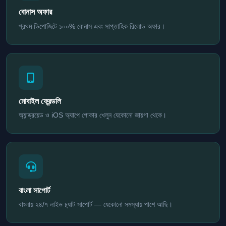
বোনাস অফার
প্রথম ডিপোজিটে ১০০% বোনাস এবং সাপ্তাহিক রিলোড অফার।
মোবাইল ফ্রেন্ডলি
অ্যান্ড্রয়েড ও iOS অ্যাপে পোকার খেলুন যেকোনো জায়গা থেকে।
বাংলা সাপোর্ট
বাংলায় ২৪/৭ লাইভ চ্যাট সাপোর্ট — যেকোনো সমস্যায় পাশে আছি।