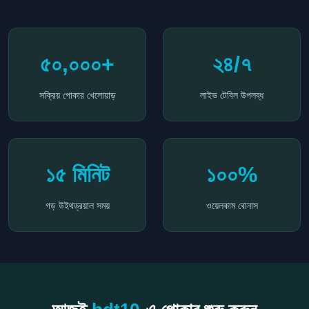
৫০,০০০+
২৪/৭
সক্রিয় পোকার খেলোয়াড়
লাইভ টেবিল উপলব্ধ
১৫ মিনিট
১০০%
গড় উইথড্রয়াল সময়
ওয়েলকাম বোনাস