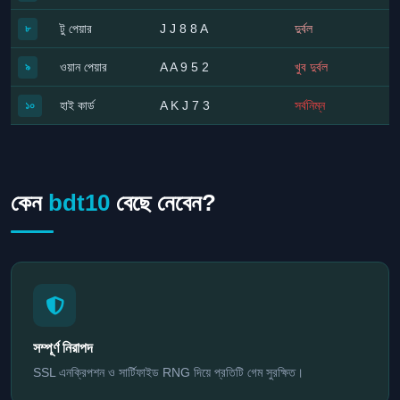
টু পেয়ার
J J 8 8 A
দুর্বল
৮
ওয়ান পেয়ার
A A 9 5 2
খুব দুর্বল
৯
হাই কার্ড
A K J 7 3
সর্বনিম্ন
১০
কেন
bdt10
বেছে নেবেন?
সম্পূর্ণ নিরাপদ
SSL এনক্রিপশন ও সার্টিফাইড RNG দিয়ে প্রতিটি গেম সুরক্ষিত।