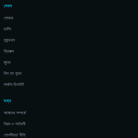
গেমস
পোকার
ডার্টস
হ্যান্ডবল
ক্রিকক্স
জুডো
হিপ হপ পান্ডা
সার্কাস ডিলাইট
তথ্য
আমাদের সম্পর্কে
নিয়ম ও শর্তাবলী
গোপনীয়তা নীতি