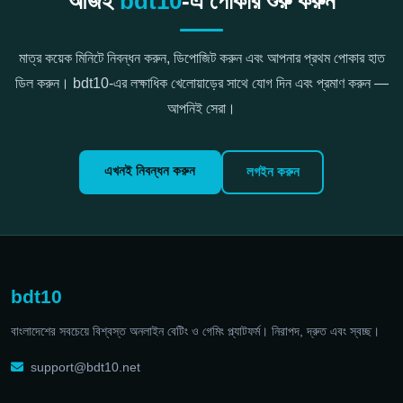
আজই
bdt10
-এ পোকার শুরু করুন
মাত্র কয়েক মিনিটে নিবন্ধন করুন, ডিপোজিট করুন এবং আপনার প্রথম পোকার হাত
ডিল করুন। bdt10-এর লক্ষাধিক খেলোয়াড়ের সাথে যোগ দিন এবং প্রমাণ করুন —
আপনিই সেরা।
এখনই নিবন্ধন করুন
লগইন করুন
bdt10
বাংলাদেশের সবচেয়ে বিশ্বস্ত অনলাইন বেটিং ও গেমিং প্ল্যাটফর্ম। নিরাপদ, দ্রুত এবং স্বচ্ছ।
support@bdt10.net