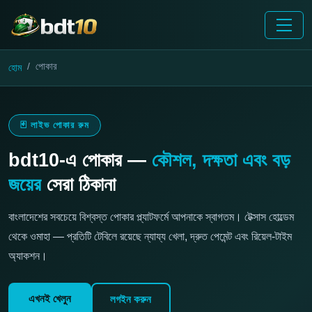
পোকার
হোম
🃏 লাইভ পোকার রুম
bdt10-এ পোকার —
কৌশল, দক্ষতা এবং বড়
জয়ের
সেরা ঠিকানা
বাংলাদেশের সবচেয়ে বিশ্বস্ত পোকার প্ল্যাটফর্মে আপনাকে স্বাগতম। টেক্সাস হোল্ডেম
থেকে ওমাহা — প্রতিটি টেবিলে রয়েছে ন্যায্য খেলা, দ্রুত পেমেন্ট এবং রিয়েল-টাইম
অ্যাকশন।
এখনই খেলুন
লগইন করুন