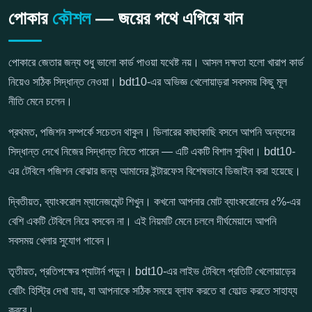
পোকার
কৌশল
— জয়ের পথে এগিয়ে যান
পোকারে জেতার জন্য শুধু ভালো কার্ড পাওয়া যথেষ্ট নয়। আসল দক্ষতা হলো খারাপ কার্ড
নিয়েও সঠিক সিদ্ধান্ত নেওয়া। bdt10-এর অভিজ্ঞ খেলোয়াড়রা সবসময় কিছু মূল
নীতি মেনে চলেন।
প্রথমত, পজিশন সম্পর্কে সচেতন থাকুন। ডিলারের কাছাকাছি বসলে আপনি অন্যদের
সিদ্ধান্ত দেখে নিজের সিদ্ধান্ত নিতে পারেন — এটি একটি বিশাল সুবিধা। bdt10-
এর টেবিলে পজিশন বোঝার জন্য আমাদের ইন্টারফেস বিশেষভাবে ডিজাইন করা হয়েছে।
দ্বিতীয়ত, ব্যাংকরোল ম্যানেজমেন্ট শিখুন। কখনো আপনার মোট ব্যাংকরোলের ৫%-এর
বেশি একটি টেবিলে নিয়ে বসবেন না। এই নিয়মটি মেনে চললে দীর্ঘমেয়াদে আপনি
সবসময় খেলার সুযোগ পাবেন।
তৃতীয়ত, প্রতিপক্ষের প্যাটার্ন পড়ুন। bdt10-এর লাইভ টেবিলে প্রতিটি খেলোয়াড়ের
বেটিং হিস্ট্রি দেখা যায়, যা আপনাকে সঠিক সময়ে ব্লাফ করতে বা ফোল্ড করতে সাহায্য
করবে।