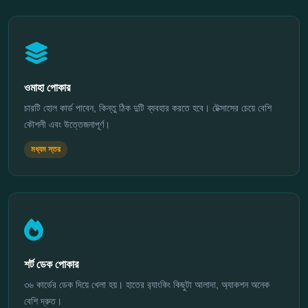
ওমাহা পোকার
চারটি হোল কার্ড পাবেন, কিন্তু ঠিক দুটি ব্যবহার করতে হবে। টেক্সাসের চেয়ে বেশি
কৌশলী এবং উত্তেজনাপূর্ণ।
মধ্যম স্তর
শর্ট ডেক পোকার
৩৬ কার্ডের ডেক দিয়ে খেলা হয়। হাতের র‍্যাংকিং কিছুটা আলাদা, অ্যাকশন অনেক
বেশি দ্রুত।