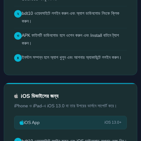
bdt10 ওয়েবসাইটে লগইন করুন এবং অ্যাপ ডাউনলোড লিংকে ক্লিক
২
করুন।
APK ফাইলটি ডাউনলোড হলে ওপেন করুন এবং Install বাটনে ট্যাপ
৩
করুন।
ইনস্টল সম্পন্ন হলে অ্যাপ খুলুন এবং আপনার অ্যাকাউন্টে লগইন করুন।
৪
iOS ডিভাইসের জন্য
iPhone ও iPad-এ iOS 13.0 বা তার উপরের ভার্সনে সাপোর্ট করে।
iOS App
iOS 13.0+