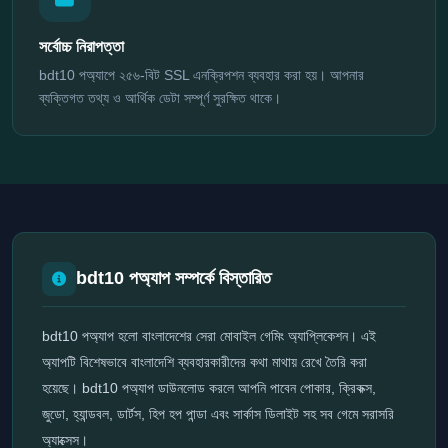
সর্বোচ্চ নিরাপত্তা
bdt10 পঅ্যাপে ২৫৬-বিট SSL এনক্রিপশন ব্যবহার করা হয়। আপনার
ব্যক্তিগত তথ্য ও আর্থিক ডেটা সম্পূর্ণ সুরক্ষিত থাকে।
bdt10 পঅ্যাপ সম্পর্কে বিস্তারিত
bdt10 পঅ্যাপ হলো বাংলাদেশের সেরা মোবাইল গেমিং অ্যাপ্লিকেশন। এই
অ্যাপটি বিশেষভাবে বাংলাদেশি ব্যবহারকারীদের কথা মাথায় রেখে তৈরি করা
হয়েছে। bdt10 পঅ্যাপ ডাউনলোড করলে আপনি পাবেন পোকার, ক্রিকক্স,
জুডো, হ্যান্ডবল, ডার্টস, হিপ হপ পান্ডা এবং সার্কাস ডিলাইট সহ সব গেমে সরাসরি
অ্যাক্সেস।