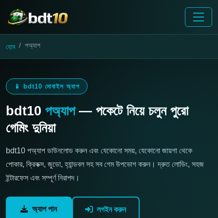
পঅ্যাপ
হোম
📱 bdt10 মোবাইল অ্যাপ
bdt10
পঅ্যাপ
— পকেটে নিয়ে চলুন পুরো
গেমিং দুনিয়া
bdt10 পঅ্যাপ ডাউনলোড করুন এবং যেকোনো সময়, যেকোনো জায়গা থেকে
পোকার, ক্রিকক্স, জুডো, হ্যান্ডবল সহ সব গেম উপভোগ করুন। দ্রুত লোডিং, সহজ
ইন্টারফেস এবং সম্পূর্ণ নিরাপদ।
অ্যাপ পান
লগইন করুন