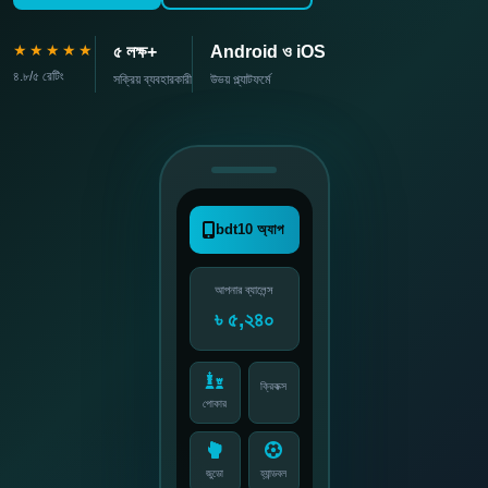
★★★★★
৫ লক্ষ+
Android ও iOS
৪.৮/৫ রেটিং
সক্রিয় ব্যবহারকারী
উভয় প্ল্যাটফর্মে
bdt10 অ্যাপ
আপনার ব্যালেন্স
৳ ৫,২৪০
ক্রিকক্স
পোকার
জুডো
হ্যান্ডবল