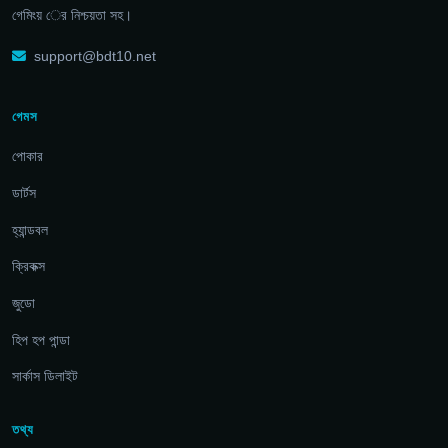
গেমিংয় ের নিশ্চয়তা সহ।
support@bdt10.net
গেমস
পোকার
ডার্টস
হ্যান্ডবল
ক্রিকক্স
জুডো
হিপ হপ পান্ডা
সার্কাস ডিলাইট
তথ্য