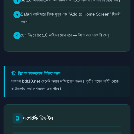
bdt10 ওয়েবসাইটে লগইন করুন এবং iOS ডাউনলোড অপশন বেছে নিন।
১
Safari ব্রাউজারে লিংক খুলুন এবং "Add to Home Screen" সিলেক্ট
২
করুন।
হোম স্ক্রিনে bdt10 আইকন যোগ হবে — ট্যাপ করে সরাসরি খেলুন।
৩
নিরাপদ ডাউনলোড নিশ্চিত করুন
সবসময় bdt10.net থেকেই অ্যাপ ডাউনলোড করুন। তৃতীয় পক্ষের সাইট থেকে
ডাউনলোড করা বিপজ্জনক হতে পারে।
সাপোর্টেড ডিভাইস