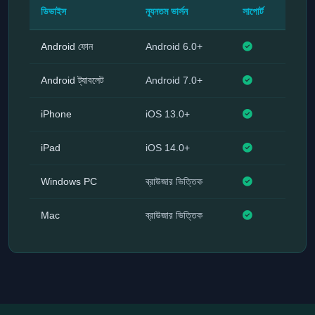
ডিভাইস
ন্যূনতম ভার্সন
সাপোর্ট
Android ফোন
Android 6.0+
Android ট্যাবলেট
Android 7.0+
iPhone
iOS 13.0+
iPad
iOS 14.0+
Windows PC
ব্রাউজার ভিত্তিক
Mac
ব্রাউজার ভিত্তিক