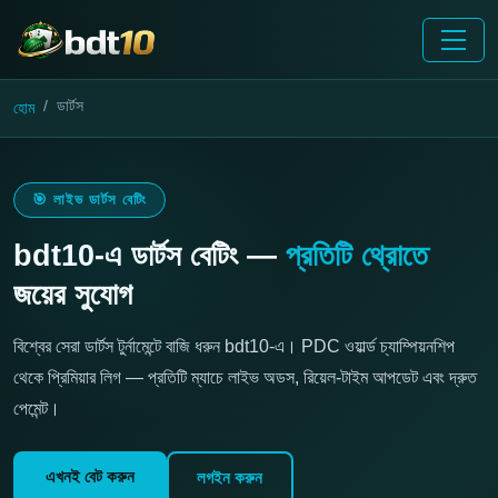
ডার্টস
হোম
🎯 লাইভ ডার্টস বেটিং
bdt10-এ ডার্টস বেটিং —
প্রতিটি থ্রোতে
জয়ের সুযোগ
বিশ্বের সেরা ডার্টস টুর্নামেন্টে বাজি ধরুন bdt10-এ। PDC ওয়ার্ল্ড চ্যাম্পিয়নশিপ
থেকে প্রিমিয়ার লিগ — প্রতিটি ম্যাচে লাইভ অডস, রিয়েল-টাইম আপডেট এবং দ্রুত
পেমেন্ট।
এখনই বেট করুন
লগইন করুন