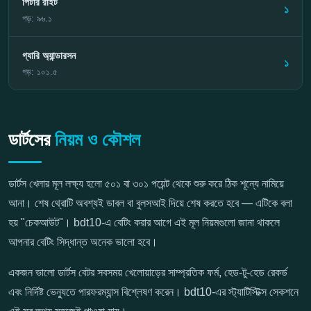
পিটার রাইট
১
গড়: ৯৬.১
গ্যারি অ্যান্ডারসন
১
গড়: ১০১.৫
ডার্টসের
নিয়ম ও কৌশল
ডার্টস খেলার মূল লক্ষ্য হলো ৫০১ বা ৩০১ পয়েন্ট থেকে শুরু করে ঠিক শূন্যে নামিয়ে
আনা। শেষ থ্রোটি অবশ্যই ডাবল বা বুলসআই দিয়ে শেষ করতে হবে — এটিকে বলা
হয় "চেকআউট"। bdt10-এ বেটিং করার আগে এই মূল নিয়মগুলো জানা থাকলে
আপনার বেটিং সিদ্ধান্ত অনেক ভালো হবে।
একজন ভালো ডার্টস বেটর সবসময় খেলোয়াড়ের সাম্প্রতিক ফর্ম, হেড-টু-হেড রেকর্ড
এবং নির্দিষ্ট ভেন্যুতে পারফরম্যান্স বিশ্লেষণ করেন। bdt10-এর স্ট্যাটিস্টিক্স সেকশনে