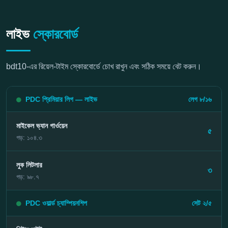
লাইভ
স্কোরবোর্ড
bdt10-এর রিয়েল-টাইম স্কোরবোর্ডে চোখ রাখুন এবং সঠিক সময়ে বেট করুন।
PDC প্রিমিয়ার লিগ — লাইভ
লেগ ৮/১৬
মাইকেল ভ্যান গার্ওয়েন
৫
গড়: ১০৪.৩
লুক লিটলার
৩
গড়: ৯৮.৭
PDC ওয়ার্ল্ড চ্যাম্পিয়নশিপ
সেট ২/৫