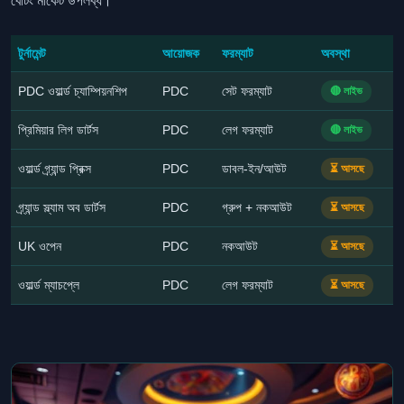
বেটিং মার্কেট উপলব্ধ।
টুর্নামেন্ট
আয়োজক
ফরম্যাট
অবস্থা
PDC ওয়ার্ল্ড চ্যাম্পিয়নশিপ
PDC
সেট ফরম্যাট
🔴 লাইভ
প্রিমিয়ার লিগ ডার্টস
PDC
লেগ ফরম্যাট
🔴 লাইভ
ওয়ার্ল্ড গ্র্যান্ড প্রিক্স
PDC
ডাবল-ইন/আউট
⏳ আসছে
গ্র্যান্ড স্ল্যাম অব ডার্টস
PDC
গ্রুপ + নকআউট
⏳ আসছে
UK ওপেন
PDC
নকআউট
⏳ আসছে
ওয়ার্ল্ড ম্যাচপ্লে
PDC
লেগ ফরম্যাট
⏳ আসছে