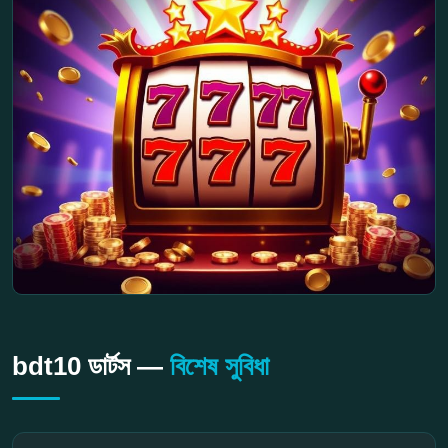
bdt10 ডার্টস —
বিশেষ সুবিধা