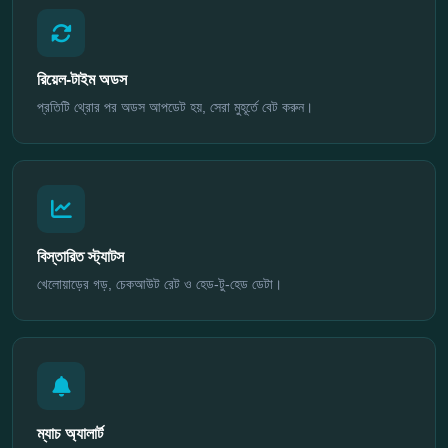
রিয়েল-টাইম অডস
প্রতিটি থ্রোর পর অডস আপডেট হয়, সেরা মুহূর্তে বেট করুন।
বিস্তারিত স্ট্যাটস
খেলোয়াড়ের গড়, চেকআউট রেট ও হেড-টু-হেড ডেটা।
ম্যাচ অ্যালার্ট