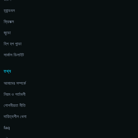
হ্যান্ডবল
ক্রিকক্স
জুডো
হিপ হপ পান্ডা
সার্কাস ডিলাইট
তথ্য
আমাদের সম্পর্কে
নিয়ম ও শর্তাবলী
গোপনীয়তা নীতি
দায়িত্বশীল খেলা
faq