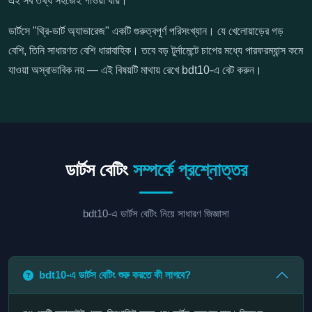
এই সব তথ্য সহজেই পাওয়া যায়।
ডার্টসে "থ্রি-ডার্ট অ্যাভারেজ" একটি গুরুত্বপূর্ণ পরিসংখ্যান। যে খেলোয়াড়ের গড়
বেশি, তিনি সাধারণত বেশি ধারাবাহিক। তবে বড় টুর্নামেন্টে চাপের মধ্যে পারফরম্যান্স কমে
যাওয়া অস্বাভাবিক নয় — এই বিষয়টি মাথায় রেখে bdt10-এ বেট করুন।
ডার্টস বেটিং
সম্পর্কে প্রশ্নোত্তর
bdt10-এ ডার্টস বেটিং নিয়ে সাধারণ জিজ্ঞাসা
bdt10-এ ডার্টস বেটিং শুরু করতে কী লাগবে?