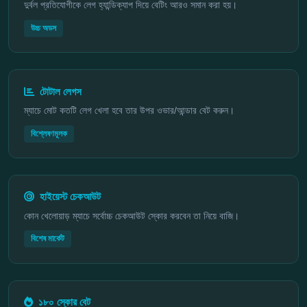
দুর্বল প্রতিযোগীকে লেগ হ্যান্ডিক্যাপ দিয়ে বেটিং আরও সমান করা হয়।
উচ্চ অডস
টোটাল লেগস
ম্যাচে মোট কতটি লেগ খেলা হবে তার উপর ওভার/আন্ডার বেট করুন।
বিশ্লেষণমূলক
হাইয়েস্ট চেকআউট
কোন খেলোয়াড় ম্যাচে সর্বোচ্চ চেকআউট স্কোর করবেন তা নিয়ে বাজি।
বিশেষ মার্কেট
১৮০ স্কোর বেট