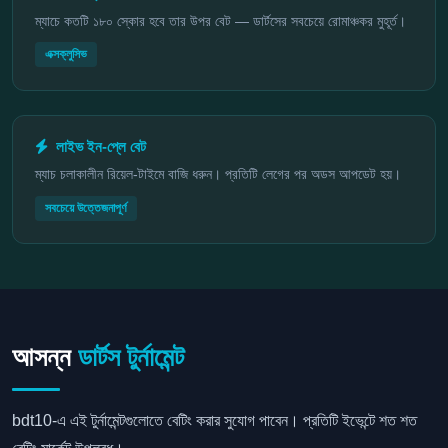
ম্যাচে কতটি ১৮০ স্কোর হবে তার উপর বেট — ডার্টসের সবচেয়ে রোমাঞ্চকর মুহূর্ত।
এক্সক্লুসিভ
লাইভ ইন-প্লে বেট
ম্যাচ চলাকালীন রিয়েল-টাইমে বাজি ধরুন। প্রতিটি লেগের পর অডস আপডেট হয়।
সবচেয়ে উত্তেজনাপূর্ণ
আসন্ন
ডার্টস টুর্নামেন্ট
bdt10-এ এই টুর্নামেন্টগুলোতে বেটিং করার সুযোগ পাবেন। প্রতিটি ইভেন্টে শত শত