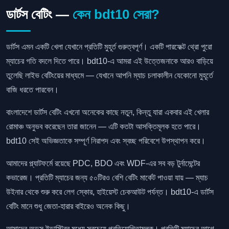
ডার্টস বেটিং —
কেন bdt10 সেরা?
ডার্টস এমন একটি খেলা যেখানে প্রতিটি মুহূর্ত গুরুত্বপূর্ণ। একটি পারফেক্ট থ্রো পুরো
ম্যাচের গতি বদলে দিতে পারে। bdt10-এ আমরা এই উত্তেজনাকে আরও বাড়িয়ে
তুলেছি লাইভ বেটিংয়ের মাধ্যমে — যেখানে আপনি ম্যাচ চলাকালীন যেকোনো মুহূর্তে
বাজি ধরতে পারবেন।
বাংলাদেশে ডার্টস বেটিং এখনো অনেকের কাছে নতুন, কিন্তু যারা একবার এই খেলার
রোমাঞ্চ অনুভব করেছেন তারা জানেন — এটি কতটা আসক্তিমূলক হতে পারে।
bdt10 সেই অভিজ্ঞতাকে সম্পূর্ণ নিরাপদ এবং স্বচ্ছ পরিবেশে উপস্থাপন করে।
আমাদের প্ল্যাটফর্মে রয়েছে PDC, BDO এবং WDF-এর সব বড় টুর্নামেন্টের
কভারেজ। প্রতিটি ম্যাচের জন্য ৫০টিরও বেশি বেটিং মার্কেট পাওয়া যায় — ম্যাচ
উইনার থেকে শুরু করে লেগ স্কোর, হাইয়েস্ট চেকআউট পর্যন্ত। bdt10-এ ডার্টস
বেটিং মানে শুধু জেতা-হারার বাইরেও অনেক কিছু।
আমাদের অডস ইন্ডাস্ট্রির মধ্যে সবচেয়ে প্রতিযোগিতামূলক। প্রতিটি ম্যাচের আগে