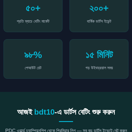
৫০+
২০০+
প্রতি ম্যাচে বেটিং মার্কেট
বার্ষিক ডার্টস ইভেন্ট
৯৮%
১৫ মিনিট
পেআউট রেট
গড় উইথড্রয়াল সময়
আজই
bdt10
-এ ডার্টস বেটিং শুরু করুন
PDC ওয়ার্ল্ড চ্যাম্পিয়নশিপ থেকে প্রিমিয়ার লিগ — সব বড় ডার্টস ইভেন্টে বেট করুন